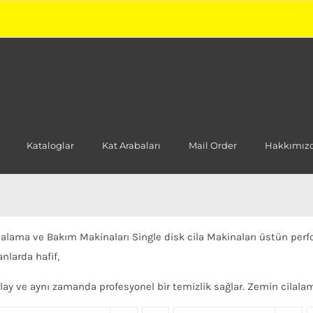
Kataloglar
Kat Arabaları
Mail Order
Hakkımız
lalama ve Bakım Makinaları Single disk cila Makinaları üstün perfor
anlarda hafif,
lay ve aynı zamanda profesyonel bir temizlik sağlar. Zemin cilala