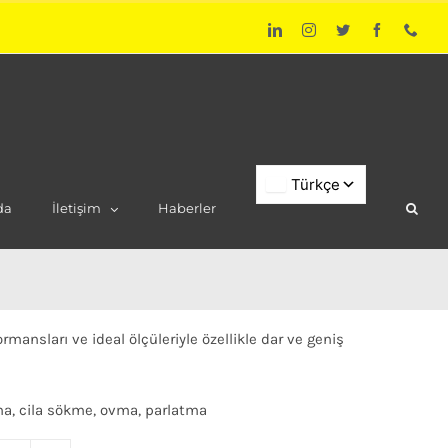
LinkedIn
Instagram
Twitter
Facebook
Phon
da
İletişim
Haberler
mansları ve ideal ölçüleriyle özellikle dar ve geniş
ma, cila sökme, ovma, parlatma