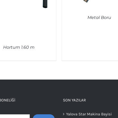
Metal Boru
QUICK VIEW
Hortum 1.60 m
QUICK VIEW
BONELIĞI
SON YAZILAR
Yalova Star Makina Bayisi