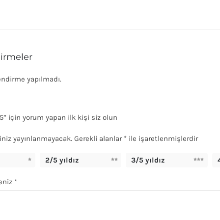
irmeler
endirme yapılmadı.
5” için yorum yapan ilk kişi siz olun
iniz yayınlanmayacak.
Gerekli alanlar
*
ile işaretlenmişlerdir
2/5 yıldız
3/5 yıldız
eniz
*