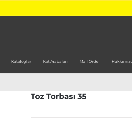
Kataloglar
Kat Arabaları
Mail Order
Hakkımız
Toz Torbası 35