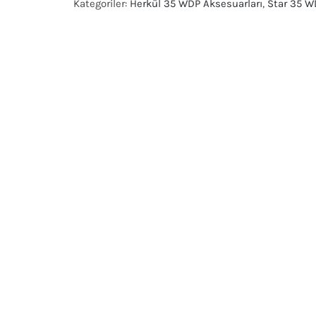
Kategoriler:
Herkül 35 WDP Aksesuarları
,
Star 35 W