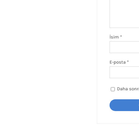
İsim
*
E-posta
*
Daha sonra