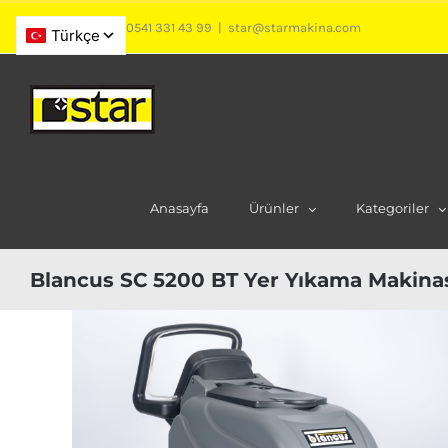
Skip
0541 376 10 93
/
0541 331 43 99
|
star@starmakina.com
to
content
Anasayfa
Ürünler
Kategoriler
Blancus SC 5200 BT Yer Yıkama Makina