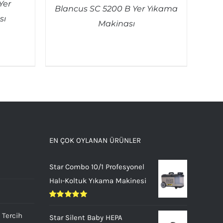
Yer
Blancus SC 5200 B Yer Yıkama
sı
Makinası
QUICK VIEW
EN ÇOK OYLANAN ÜRÜNLER
Star Combo 10/1 Profesyonel
Halı-Koltuk Yıkama Makinesi
5
üzerinden
 Tercih
Star Silent Baby HEPA
5.00
oy aldı