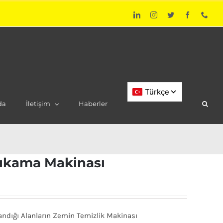
LinkedIn
Instagram
Twitter
Facebook
Phon
da
İletişim
Haberler
Yıkama Makinası
andığı Alanların Zemin Temizlik Makinası