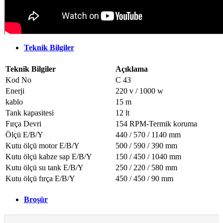
Teknik Bilgiler
Teknik Bilgiler
Açıklama
Kod No
C 43
Enerji
220 v / 1000 w
kablo
15 m
Tank kapasitesi
12 lt
Fırça Devri
154 RPM-Termik koruma
Ölçü E/B/Y
440 / 570 / 1140 mm
Kutu ölçü motor E/B/Y
500 / 590 / 390 mm
Kutu ölçü kabze sap E/B/Y
150 / 450 / 1040 mm
Kutu ölçü su tank E/B/Y
250 / 220 / 580 mm
Kutu ölçü fırça E/B/Y
450 / 450 / 90 mm
Broşür