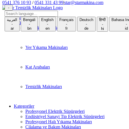
Skip
0541 376 10 93
/
0541 331 43 99
|
star@starmakina.com
to
LinkedIn
Instagram
Twitter
Facebook
Phone
-
content
Search
Anasayfa
language
العربية
Bengali
English
Français
Deutsch
हिन्दी
Bahasa In
Ürünler
-
-
-
-
-
-
-
Elektrik süpürgeleri
ar
bn
en
fr
de
id
hi
Yer Yıkama Makinaları
Kat Arabaları
Temizlik Makinaları
Kategoriler
Profesyonel Elektrik Süpürgeleri
Endüstriyel Sanayi Tip Elektrik Süpürgeleri
Profesyonel Halı Yıkama Makinaları
Cilalama ve Bakım Makinaları