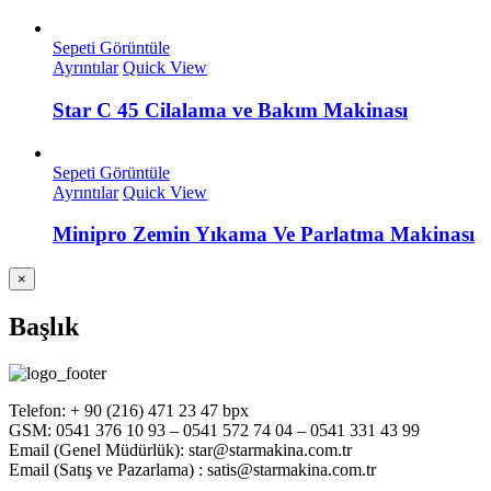
Sepeti Görüntüle
Ayrıntılar
Quick View
Star C 45 Cilalama ve Bakım Makinası
Sepeti Görüntüle
Ayrıntılar
Quick View
Minipro Zemin Yıkama Ve Parlatma Makinası
Close
×
product
quick
Başlık
view
Telefon: + 90 (216) 471 23 47 bpx
GSM: 0541 376 10 93 – 0541 572 74 04 – 0541 331 43 99
Email (Genel Müdürlük): star@starmakina.com.tr
Email (Satış ve Pazarlama) : satis@starmakina.com.tr