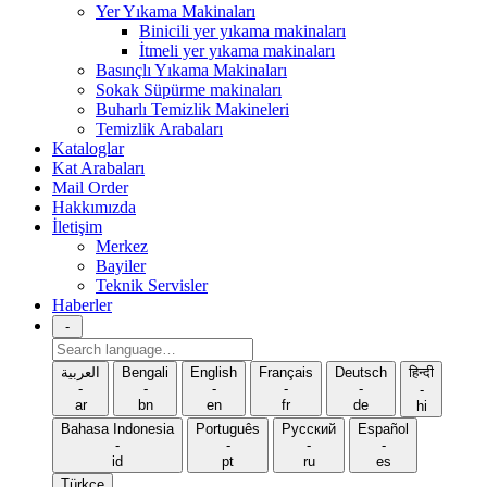
Yer Yıkama Makinaları
Binicili yer yıkama makinaları
İtmeli yer yıkama makinaları
Basınçlı Yıkama Makinaları
Sokak Süpürme makinaları
Buharlı Temizlik Makineleri
Temizlik Arabaları
Kataloglar
Kat Arabaları
Mail Order
Hakkımızda
İletişim
Merkez
Bayiler
Teknik Servisler
Haberler
-
Search
language
العربية
Bengali
English
Français
Deutsch
हिन्दी
-
-
-
-
-
-
ar
bn
en
fr
de
hi
Bahasa Indonesia
Português
Русский
Español
-
-
-
-
id
pt
ru
es
Türkçe