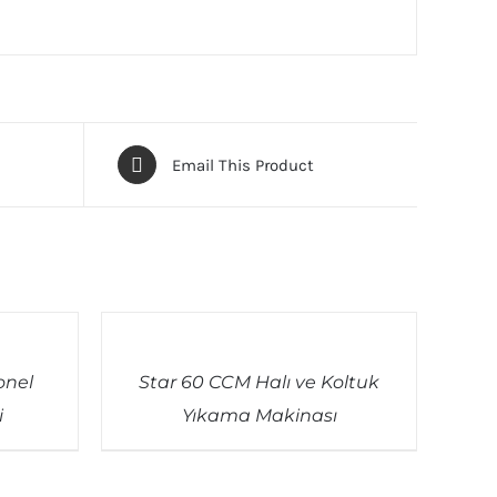
Email This Product
QUICK
VIEW
onel
Star 60 CCM Halı ve Koltuk
i
Yıkama Makinası