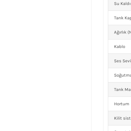
Su Kald
Tank Kap
Ağırlık (
Kablo
Ses Sevi
Soğutm
Tank Mat
Hortum
Kilit sis