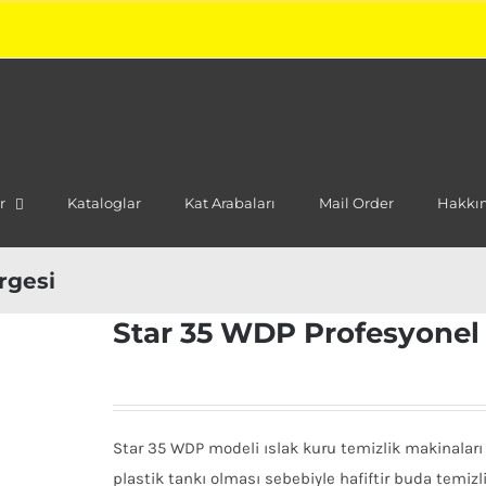
r
Kataloglar
Kat Arabaları
Mail Order
Hakkı
rgesi
Star 35 WDP Profesyonel 
Star 35 WDP modeli ıslak kuru temizlik makinaları
plastik tankı olması sebebiyle hafiftir buda temizli