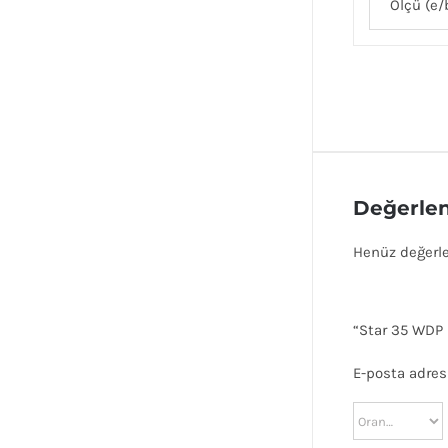
Ölçü (e/
Değerlen
Henüz değerl
“Star 35 WDP P
E-posta adres