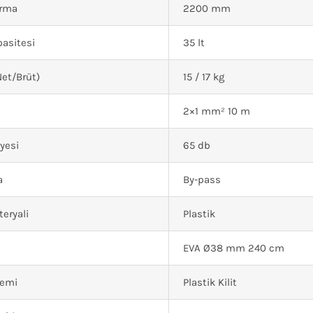
ırma
2200 mm
asitesi
35 lt
Net/Brüt)
15 / 17 kg
2×1 mm² 10 m
yesi
65 db
a
By-pass
eryali
Plastik
EVA Ø38 mm 240 cm
temi
Plastik Kilit