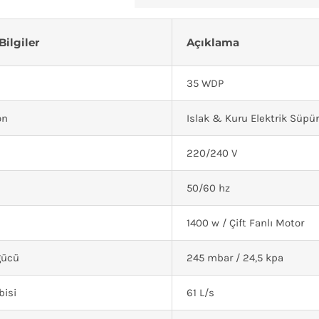
Bilgiler
Açıklama
35 WDP
on
Islak & Kuru Elektrik Süpü
220/240 V
50/60 hz
1400 w / Çift Fanlı Motor
gücü
245 mbar / 24,5 kpa
bisi
61 L/s