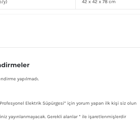
b/y)
42 x 42 x 78 cm
dirmeler
endirme yapılmadı.
rofesyonel Elektrik Süpürgesi” için yorum yapan ilk kişi siz olun
iniz yayınlanmayacak.
Gerekli alanlar
*
ile işaretlenmişlerdir