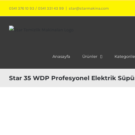
Skip
0541 376 10 93
/
0541 331 43 99
|
star@starmakina.com
to
content
Anasayfa
Ürünler
Kategorile
Star 35 WDP Profesyonel Elektrik Süpü