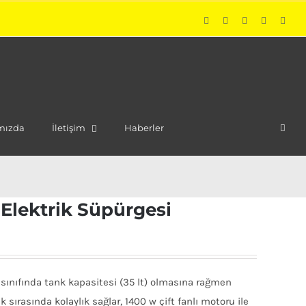
LinkedIn
Instagram
Twitter
Facebook
Phon
mızda
İletişim
Haberler
Elektrik Süpürgesi
 sınıfında tank kapasitesi (35 lt) olmasına rağmen
k sırasında kolaylık sağlar, 1400 w çift fanlı motoru ile