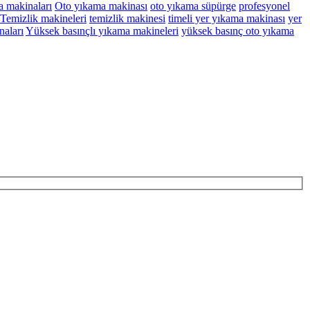
 makinaları
Oto yıkama makinası
oto yıkama süpürge
profesyonel
Temizlik makineleri
temizlik makinesi
timeli yer yıkama makinası
yer
naları
Yüksek basınçlı yıkama makineleri
yüksek basınç oto yıkama