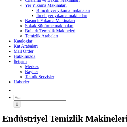
Cilalama ve Bakım Makinaları
Yer Yıkama Makinaları
Binicili yer yıkama makinaları
İtmeli yer yıkama makinaları
Basınçlı Yıkama Makinaları
Sokak Süpürme makinaları
Buharlı Temizlik Makineleri
Temizlik Arabaları
Kataloglar
Kat Arabaları
Mail Order
Hakkımızda
İletişim
Merkez
Bayiler
Teknik Servisler
Haberler
Ara:
Endüstriyel Temizlik Makineler