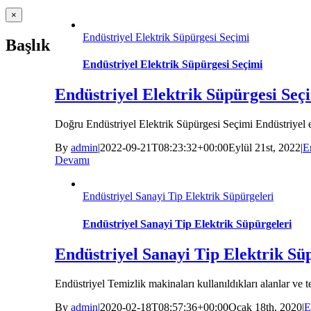
Close
×
product
quick
Endüstriyel Elektrik Süpürgesi Seçimi
Başlık
view
Endüstriyel Elektrik Süpürgesi Seçimi
Endüstriyel Elektrik Süpürgesi Seç
Doğru Endüstriyel Elektrik Süpürgesi Seçimi Endüstriyel ele
By
admin
|
2022-09-21T08:23:32+00:00
Eylül 21st, 2022
|
E
Devamı
Endüstriyel Sanayi Tip Elektrik Süpürgeleri
Endüstriyel Sanayi Tip Elektrik Süpürgeleri
Endüstriyel Sanayi Tip Elektrik Sü
Endüstriyel Temizlik makinaları kullanıldıkları alanlar ve t
By
admin
|
2020-02-18T08:57:36+00:00
Ocak 18th, 2020
|
E