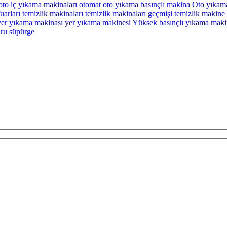
oto iç yıkama makinaları
otomat
oto yıkama basınçlı makina
Oto yıkama
uarları
temizlik makinaları
temizlik makinaları geçmişi
temizlik makine
yer yıkama makinası
yer yıkama makinesi
Yüksek basınçlı yıkama maki
uru süpürge