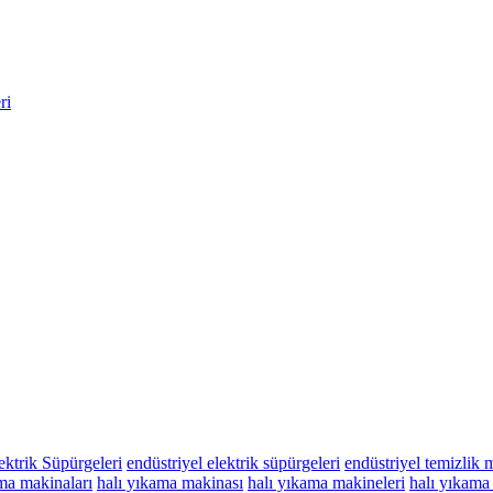
ri
ektrik Süpürgeleri
endüstriyel elektrik süpürgeleri
endüstriyel temizlik 
ma makinaları
halı yıkama makinası
halı yıkama makineleri
halı yıkama