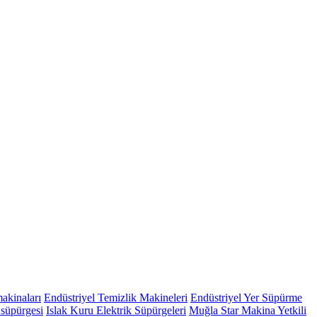
makinaları
Endüstriyel Temizlik Makineleri
Endüstriyel Yer Süpürme
 süpürgesi
Islak Kuru Elektrik Süpürgeleri
Muğla Star Makina Yetkili