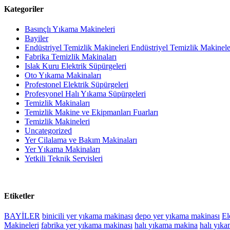
Kategoriler
Basınçlı Yıkama Makineleri
Bayiler
Endüstriyel Temizlik Makineleri Endüstriyel Temizlik Makinele
Fabrika Temizlik Makinaları
Islak Kuru Elektrik Süpürgeleri
Oto Yıkama Makinaları
Profestonel Elektrik Süpürgeleri
Profesyonel Halı Yıkama Süpürgeleri
Temizlik Makinaları
Temizlik Makine ve Ekipmanları Fuarları
Temizlik Makineleri
Uncategorized
Yer Cilalama ve Bakım Makinaları
Yer Yıkama Makinaları
Yetkili Teknik Servisleri
Etiketler
BAYİLER
binicili yer yıkama makinası
depo yer yıkama makinası
El
Makineleri
fabrika yer yıkama makinası
halı yıkama makina
halı yıka