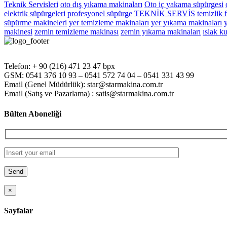
Teknik Servisleri
oto dış yıkama makinaları
Oto iç yakama süpürgesi
elektrik süpürgeleri
profesyonel süpürge
TEKNİK SERVİS
temizlik f
süpürme makineleri
yer temizleme makinaları
yer yıkama makinaları
makinesi
zemin temizleme makinası
zemin yıkama makinaları
ıslak k
Telefon: + 90 (216) 471 23 47 bpx
GSM: 0541 376 10 93 – 0541 572 74 04 – 0541 331 43 99
Email (Genel Müdürlük): star@starmakina.com.tr
Email (Satış ve Pazarlama) : satis@starmakina.com.tr
Bülten Aboneliği
×
Sayfalar