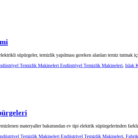
imi
ktrikli süpürgeler, temizlik yapılması gereken alanları temiz tutmak içi
ndüstriyel Temizlik Makineleri Endüstriyel Temizlik Makineleri
,
Islak 
pürgeleri
emizlenen materyaller bakımından ev tipi elektrik süpürgelerinden farklıl
ndüstriyel Temizlik Makineleri Endüstriyel Temizlik Makineleri
,
Fabrik