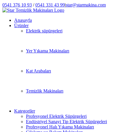
Skip
0541 376 10 93
/
0541 331 43 99
|
star@starmakina.com
to
LinkedIn
Instagram
Twitter
Facebook
Phone
content
Anasayfa
Ürünler
Elektrik süpürgeleri
Yer Yıkama Makinaları
Kat Arabaları
Temizlik Makinaları
Kategoriler
Profesyonel Elektrik Süpürgeleri
Endüstriyel Sanayi Tip Elektrik Süpürgeleri
Profesyonel Halı Yıkama Makinaları