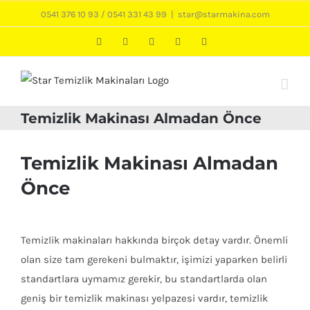
Skip
0541 376 10 93
/
0541 331 43 99
|
star@starmakina.com
to
LinkedIn
Instagram
Twitter
Facebook
Phone
content
Temizlik Makinası Almadan Önce
View
Larger
Temizlik Makinası Almadan
Image
Önce
Temizlik makinaları hakkında birçok detay vardır. Önemli
olan size tam gerekeni bulmaktır, işimizi yaparken belirli
standartlara uymamız gerekir, bu standartlarda olan
geniş bir temizlik makinası yelpazesi vardır, temizlik