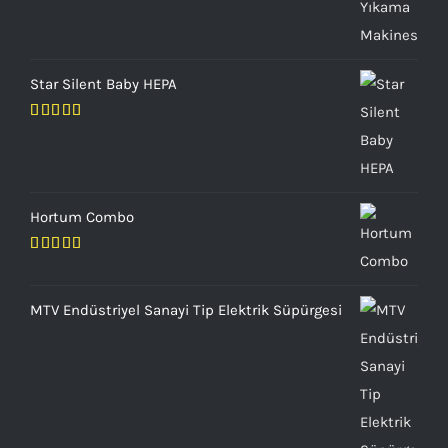
Star Silent Baby HEPA
5 üzerinden
5.00
oy aldı
Hortum Combo
5
üzerinden
4.00
oy
MTV Endüstriyel Sanayi Tip Elektrik Süpürgesi
aldı