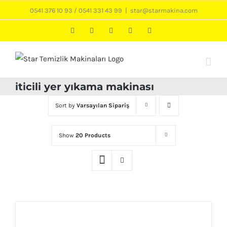
Skip
0541 376 10 93
/
0541 331 43 99
|
star@starmakina.com
to
LinkedIn
Instagram
Twitter
Facebook
Phone
content
iticili yer yıkama makinası
Sort by
Varsayılan Sipariş
Show
20 Products
AYRINTILAR