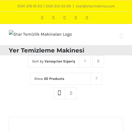
Skip
0541 376 10 93
/
0541 331 43 99
|
star@starmakina.com
to
LinkedIn
Instagram
Twitter
Facebook
Phone
content
Yer Temizleme Makinesi
Sort by
Varsayılan Sipariş
Show
20 Products
AYRINTILAR