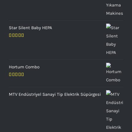
Star Silent Baby HEPA
5 üzerinden
5.00
oy aldı
Hortum Combo
5
üzerinden
4.00
oy
MTV Endüstriyel Sanayi Tip Elektrik Süpürgesi
aldı