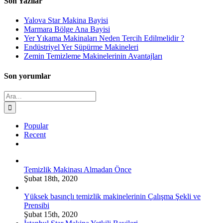
Son Yazılar
Yalova Star Makina Bayisi
Marmara Bölge Ana Bayisi
Yer Yıkama Makinaları Neden Tercih Edilmelidir ?
Endüstriyel Yer Süpürme Makineleri
Zemin Temizleme Makinelerinin Avantajları
Son yorumlar
Ara:
Popular
Recent
Comments
Temizlik Makinası Almadan Önce
Şubat 18th, 2020
Yüksek basınçlı temizlik makinelerinin Çalışma Şekli ve
Prensibi
Şubat 15th, 2020