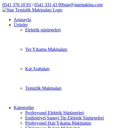
Skip
0541 376 10 93
/
0541 331 43 99
|
star@starmakina.com
to
LinkedIn
Instagram
Twitter
Facebook
Phone
content
Anasayfa
Ürünler
Elektrik süpürgeleri
Yer Yıkama Makinaları
Kat Arabaları
Temizlik Makinaları
Kategoriler
Profesyonel Elektrik Süpürgeleri
Endüstriyel Sanayi Tip Elektrik Süpürgeleri
Profesyonel Halı Yıkama Makinaları