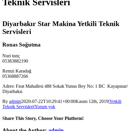
Teknik Servisleri
Diyarbakır Star Makina Yetkili Teknik
Servisleri
Ronas Soğutma
Nuri tunç
05383882190
Remzi Karadağ
05368887266
Adres: Fırat Mahallesi 488 Sokak Yunus Bey No: 1 BC Kayapınar/
Diyarbakır.
By
admin
|
2020-07-22T10:29:41+00:00
Kasım 12th, 2019
|
Yetkili
Teknik Servisleri
|
Yorum yok
Share This Story, Choose Your Platform!
Facebook
Twitter
Reddit
LinkedIn
WhatsApp
Tumblr
Pinterest
About the Author:
admin